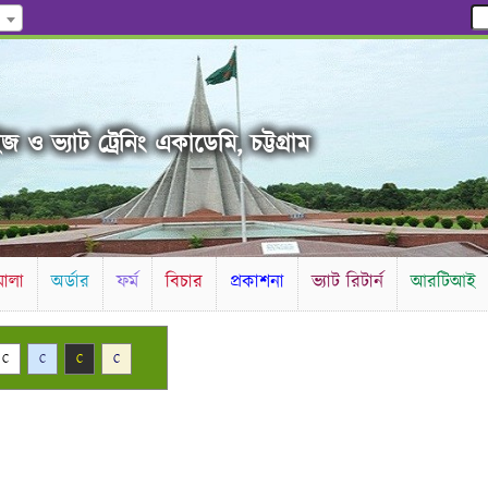
 ও ভ্যাট ট্রেনিং একাডেমি, চট্টগ্রাম
ালা
অর্ডার
ফর্ম
বিচার
প্রকাশনা
ভ্যাট রিটার্ন
আরটিআই
C
C
C
C