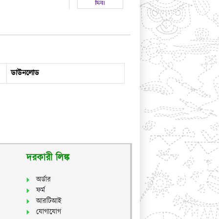
ডাউনলোড
দরকারী লিঙ্ক
অর্ডার
ফর্ম
আরটিআই
যোগাযোগ