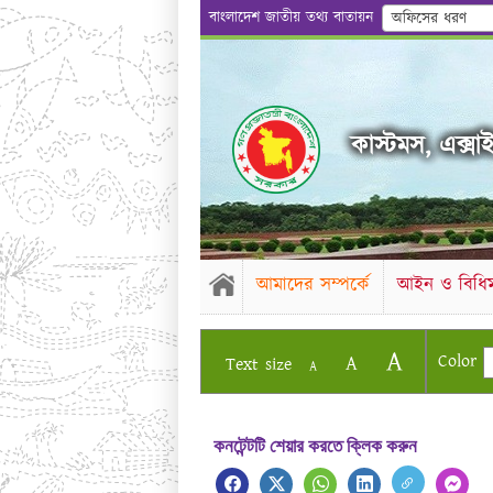
বাংলাদেশ জাতীয় তথ্য বাতায়ন
অফিসের ধরণ
কাস্টমস, এক্সাইজ
আমাদের সম্পর্কে
আইন ও বিধিম
A
Color
A
Text size
A
কনটেন্টটি শেয়ার করতে ক্লিক করুন