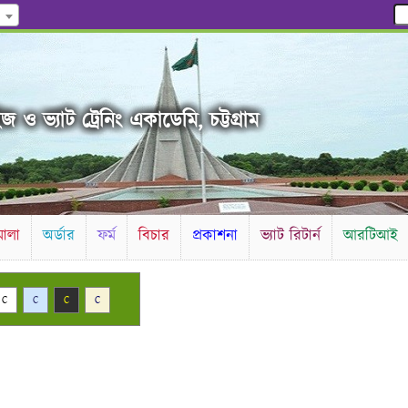
 ও ভ্যাট ট্রেনিং একাডেমি, চট্টগ্রাম
ালা
অর্ডার
ফর্ম
বিচার
প্রকাশনা
ভ্যাট রিটার্ন
আরটিআই
C
C
C
C