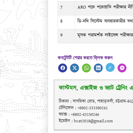
7
ARO পদে পদোন্নতি পরীক্ষার নী
8
ডি-নথি সিস্টেম ব্যবহারকারীর তথ্
9
মূসক পরামর্শক লাইসেন্স পরীক্
কনটেন্টটি শেয়ার করতে ক্লিক করুন
কাস্টমস, এক্সাইজ ও ভ্যাট ট্রেনিং এক
ঠিকানা : সাগরিকা রোড, পাহাড়তলী, চট্টগ্রাম-৪
টেলিফোন : +8802-333380241
ফ্যাক্স : +8802-43150246
ইমেইল : bcat2018@gmail.com