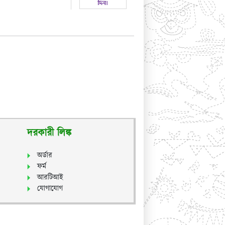
দরকারী লিঙ্ক
অর্ডার
ফর্ম
আরটিআই
যোগাযোগ