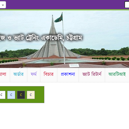
 ও ভ্যাট ট্রেনিং একাডেমি, চট্টগ্রাম
ালা
অর্ডার
ফর্ম
বিচার
প্রকাশনা
ভ্যাট রিটার্ন
আরটিআই
C
C
C
C