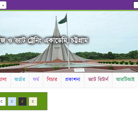
 ও ভ্যাট ট্রেনিং একাডেমি, চট্টগ্রাম
ালা
অর্ডার
ফর্ম
বিচার
প্রকাশনা
ভ্যাট রিটার্ন
আরটিআই
C
C
C
C