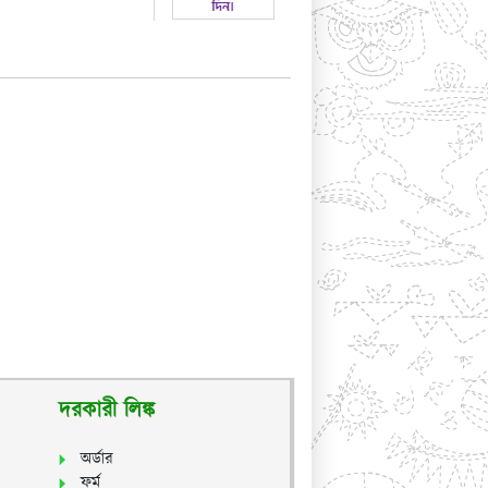
দরকারী লিঙ্ক
অর্ডার
ফর্ম