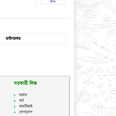
ডাউনলোড
দরকারী লিঙ্ক
অর্ডার
ফর্ম
আরটিআই
যোগাযোগ