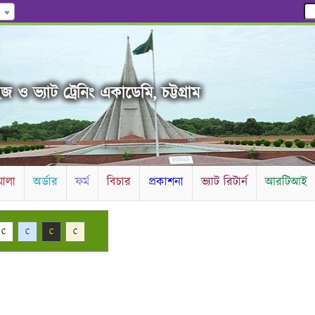
 ও ভ্যাট ট্রেনিং একাডেমি, চট্টগ্রাম
ালা
অর্ডার
ফর্ম
বিচার
প্রকাশনা
ভ্যাট রিটার্ন
আরটিআই
C
C
C
C