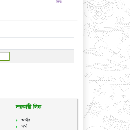
দরকারী লিঙ্ক
অর্ডার
ফর্ম