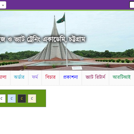
 ও ভ্যাট ট্রেনিং একাডেমি, চট্টগ্রাম
ালা
অর্ডার
ফর্ম
বিচার
প্রকাশনা
ভ্যাট রিটার্ন
আরটিআই
C
C
C
C