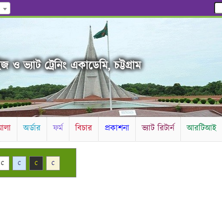
 ও ভ্যাট ট্রেনিং একাডেমি, চট্টগ্রাম
ালা
অর্ডার
ফর্ম
বিচার
প্রকাশনা
ভ্যাট রিটার্ন
আরটিআই
C
C
C
C