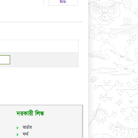
দরকারী লিঙ্ক
অর্ডার
ফর্ম