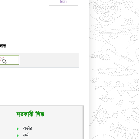
লোড
দরকারী লিঙ্ক
অর্ডার
ফর্ম