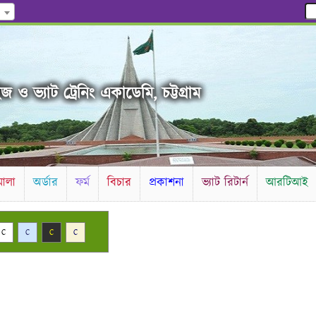
 ও ভ্যাট ট্রেনিং একাডেমি, চট্টগ্রাম
ালা
অর্ডার
ফর্ম
বিচার
প্রকাশনা
ভ্যাট রিটার্ন
আরটিআই
C
C
C
C