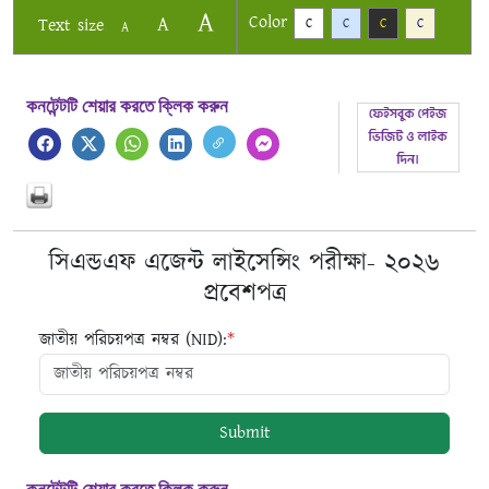
A
Color
A
Text size
C
C
C
C
A
কনটেন্টটি শেয়ার করতে ক্লিক করুন
সিএন্ডএফ এজেন্ট লাইসেন্সিং পরীক্ষা- ২০২৬
প্রবেশপত্র
জাতীয় পরিচয়পত্র নম্বর (NID):
*
Submit